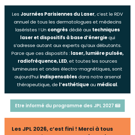
Les
Journées Parisiennes du Laser
, c’est le RDV
annuel de tous les dermatologues et médecins
laséristes ! Un
congrès
dédié aux
techniques
laser et dispositifs à base d’énergie
qui
s’adresse autant aux experts qu’aux débutants.
Parce que ces dispositifs :
laser, lumière pulsée,
radiofréquence, LED
, et toutes les sources
lumineuses et ondes électro-magnétiques, sont
aujourd’hui
indispensables
dans notre arsenal
thérapeutique, de
l’esthétique
au
médical
.
Etre informé du programme des JPL 2027
Les JPL 2026, c’est fini ! Merci à tous