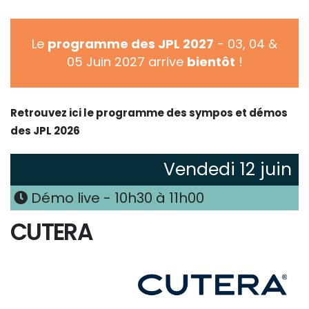
Le
programme des JPL 2027
- 03, 04 &
05 Juin 2027 arrive
bientôt
!
Retrouvez ici le programme des sympos et démos
des JPL 2026
Vendedi 12 juin
Démo live - 10h30 à 11h00
CUTERA